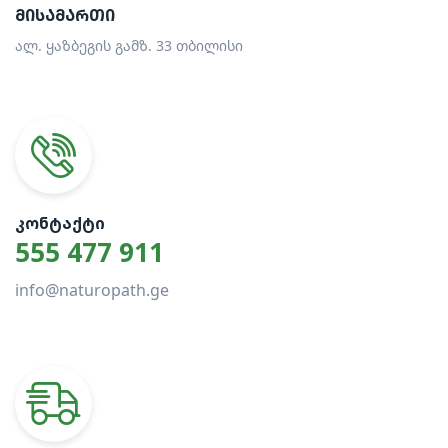
ᲛᲘᲡᲐᲛᲐᲠᲗᲘ
ალ. ყაზბეგის გამზ. 33 თბილისი
ᲙᲝᲜᲢᲐᲥᲢᲘ
555 477 911
info@naturopath.ge