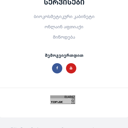
სერვისები
ბიოკოსმეტიკური კაბინეტი
ონლაინ აფთიაქი
მიწოდება
შემოგვიერთდით