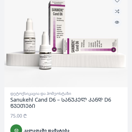
დეტოქსიკაცია და ჰომეოსტაზი
Sanukehl Cand D6 – სანუკელ კანდ D6
წვეთები
75.00
₾
ᲙᲐᲚᲐᲗᲐᲨᲘ ᲓᲐᲛᲐᲢᲔᲑᲐ