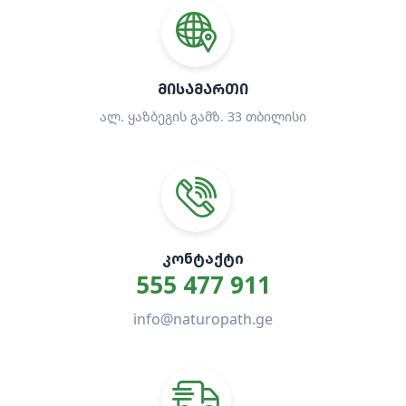
ᲛᲘᲡᲐᲛᲐᲠᲗᲘ
ალ. ყაზბეგის გამზ. 33 თბილისი
ᲙᲝᲜᲢᲐᲥᲢᲘ
555 477 911
info@naturopath.ge