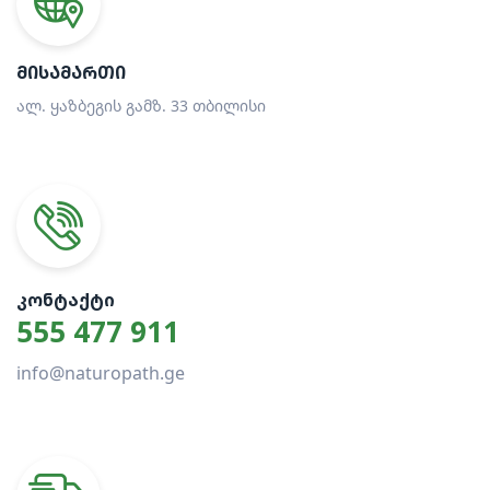
ᲛᲘᲡᲐᲛᲐᲠᲗᲘ
ალ. ყაზბეგის გამზ. 33 თბილისი
ᲙᲝᲜᲢᲐᲥᲢᲘ
555 477 911
info@naturopath.ge