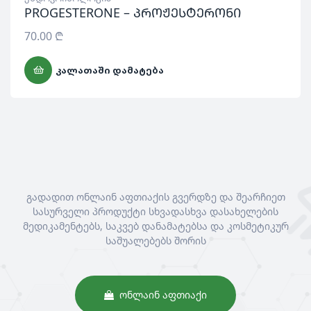
PROGESTERONE – პროჟესტერონი
70.00
₾
ᲙᲐᲚᲐᲗᲐᲨᲘ ᲓᲐᲛᲐᲢᲔᲑᲐ
გადადით ონლაინ აფთიაქის გვერდზე და შეარჩიეთ
სასურველი პროდუქტი სხვადასხვა დასახელების
მედიკამენტებს, საკვებ დანამატებსა და კოსმეტიკურ
საშუალებებს შორის
ᲝᲜᲚᲐᲘᲜ ᲐᲤᲗᲘᲐᲥᲘ