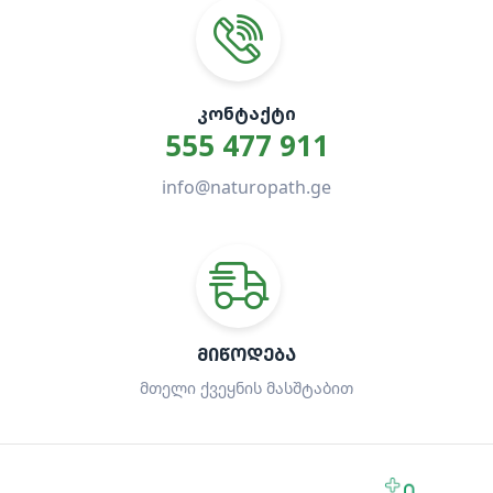
ᲙᲝᲜᲢᲐᲥᲢᲘ
555 477 911
info@naturopath.ge
ᲛᲘᲬᲝᲓᲔᲑᲐ
მთელი ქვეყნის მასშტაბით