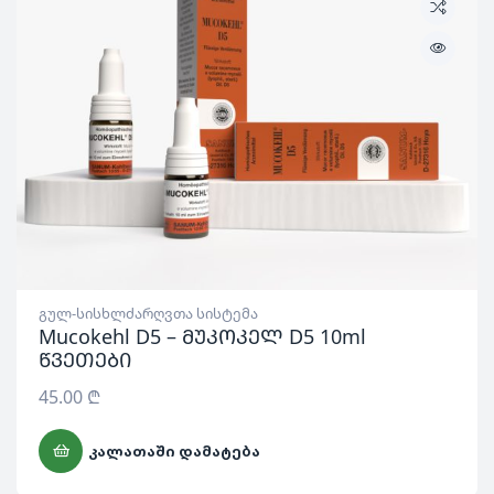
გულ-სისხლძარღვთა სისტემა
Mucokehl D5 – მუკოკელ D5 10ml
წვეთები
45.00
₾
ᲙᲐᲚᲐᲗᲐᲨᲘ ᲓᲐᲛᲐᲢᲔᲑᲐ