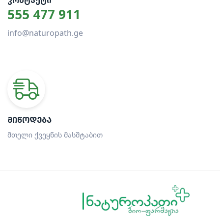
ᲙᲝᲜᲢᲐᲥᲢᲘ
555 477 911
info@naturopath.ge
ᲛᲘᲬᲝᲓᲔᲑᲐ
მთელი ქვეყნის მასშტაბით