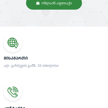
ᲝᲜᲚᲐᲘᲜ ᲐᲤᲗᲘᲐᲥᲘ
ᲛᲘᲡᲐᲛᲐᲠᲗᲘ
ალ. ყაზბეგის გამზ. 33 თბილისი