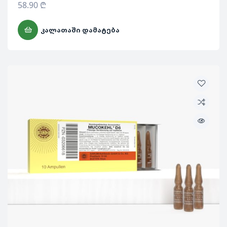
58.90
₾
ᲙᲐᲚᲐᲗᲐᲨᲘ ᲓᲐᲛᲐᲢᲔᲑᲐ