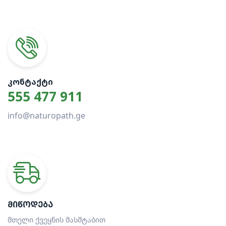
ᲙᲝᲜᲢᲐᲥᲢᲘ
555 477 911
info@naturopath.ge
ᲛᲘᲬᲝᲓᲔᲑᲐ
მთელი ქვეყნის მასშტაბით