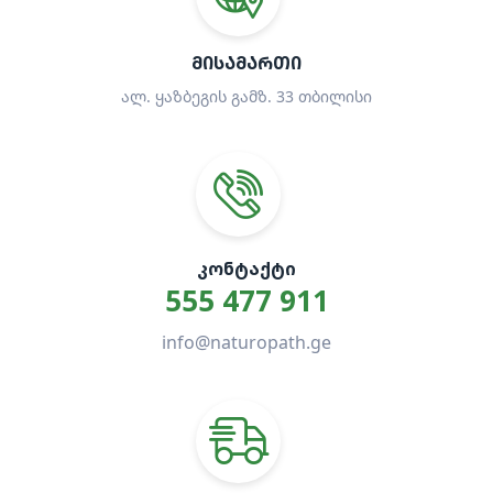
ᲛᲘᲡᲐᲛᲐᲠᲗᲘ
ალ. ყაზბეგის გამზ. 33 თბილისი
ᲙᲝᲜᲢᲐᲥᲢᲘ
555 477 911
info@naturopath.ge