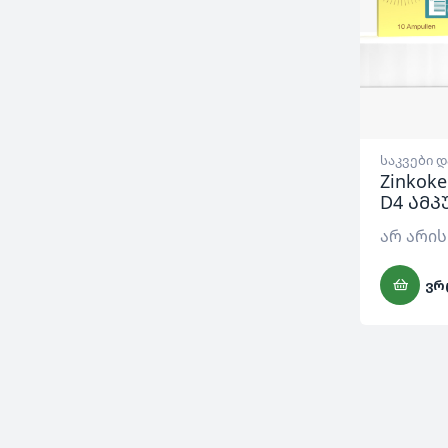
საკვები 
Zinkok
D4 ამ
არ არის
ᲕᲠ