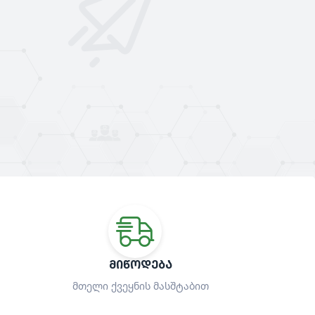
ᲛᲘᲬᲝᲓᲔᲑᲐ
მთელი ქვეყნის მასშტაბით