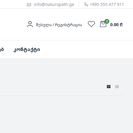
info@naturopath.ge
+995 555 477 911
0
0.00 ₾
ᲨᲔᲡᲕᲚᲐ / ᲠᲔᲒᲘᲡᲢᲠᲐᲪᲘᲐ
ებ
კონტაქტი