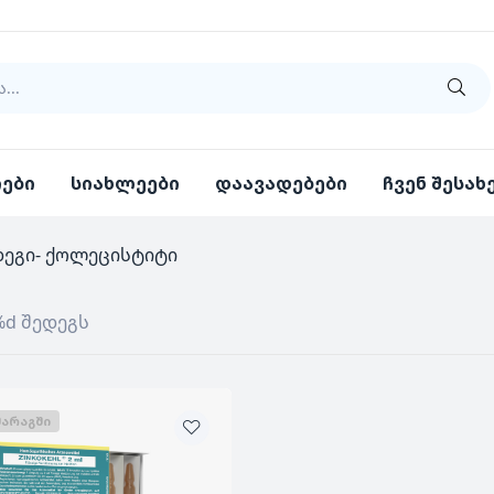
იები
სიახლეები
დაავადებები
ჩვენ შესახ
დეგი- ქოლეცისტიტი
%d შედეგს
ᲛᲐᲠᲐᲒᲨᲘ