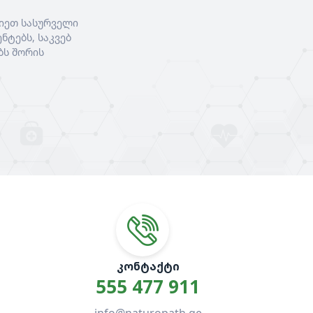
იეთ სასურველი
ნტებს, საკვებ
ბს შორის
ᲙᲝᲜᲢᲐᲥᲢᲘ
555 477 911