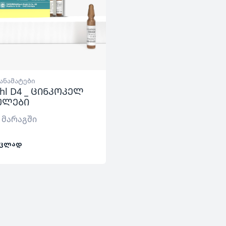
დანამატები
ehl D4 _ ცინკოკელ
პულები
 მარაგში
ᲪᲚᲐᲓ