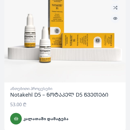
ანთებითი პროცესები
Notakehl D5 – ნოტაკელ D5 წვეთები
53.00
₾
ᲙᲐᲚᲐᲗᲐᲨᲘ ᲓᲐᲛᲐᲢᲔᲑᲐ