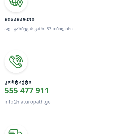
ᲛᲘᲡᲐᲛᲐᲠᲗᲘ
ალ. ყაზბეგის გამზ. 33 თბილისი
ᲙᲝᲜᲢᲐᲥᲢᲘ
555 477 911
info@naturopath.ge