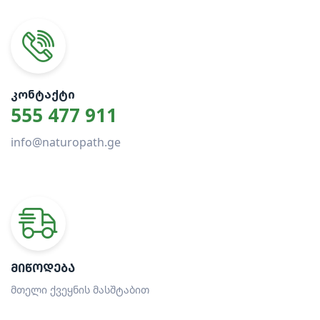
ᲙᲝᲜᲢᲐᲥᲢᲘ
555 477 911
info@naturopath.ge
ᲛᲘᲬᲝᲓᲔᲑᲐ
მთელი ქვეყნის მასშტაბით