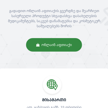
გადადით ონლაინ აფთიაქის გვერდზე და შეარჩიეთ
სასურველი პროდუქტი სხვადასხვა დასახელების
მედიკამენტებს, საკვებ დანამატებსა და კოსმეტიკურ
საშუალებებს შორის
ᲝᲜᲚᲐᲘᲜ ᲐᲤᲗᲘᲐᲥᲘ
ᲛᲘᲡᲐᲛᲐᲠᲗᲘ
ალ. ყაზბეგის გამზ. 33 თბილისი