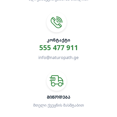
ᲙᲝᲜᲢᲐᲥᲢᲘ
555 477 911
info@naturopath.ge
ᲛᲘᲬᲝᲓᲔᲑᲐ
მთელი ქვეყნის მასშტაბით