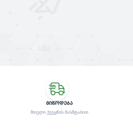
ᲛᲘᲬᲝᲓᲔᲑᲐ
მთელი ქვეყნის მასშტაბით