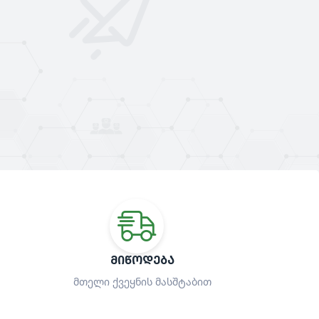
ᲛᲘᲬᲝᲓᲔᲑᲐ
მთელი ქვეყნის მასშტაბით