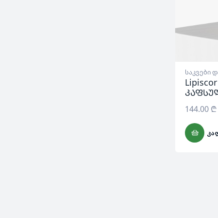
საკვები 
Lipisc
კაფსუ
144.00
₾
ᲙᲐ