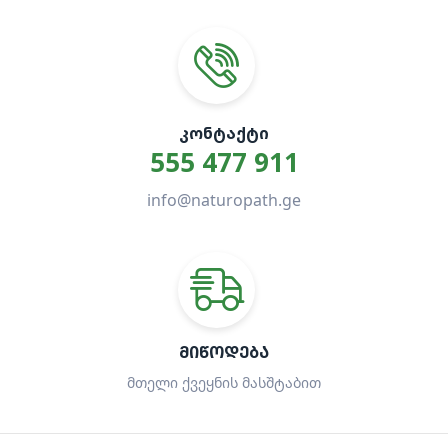
ᲙᲝᲜᲢᲐᲥᲢᲘ
555 477 911
info@naturopath.ge
ᲛᲘᲬᲝᲓᲔᲑᲐ
მთელი ქვეყნის მასშტაბით