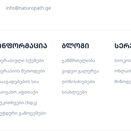
info@naturopath.ge
ინფორმაცია
ბლოგი
სერ
ერაპიული სქემები
ჯანმრთელობა
ბიოკოს
ერაპიის მეთოდები
ვიდეო გალერეა
ონლაი
აავადებების სია
ღონისძიებები
მიწოდ
აოჯახო აფთიაქი
სიახლეები
ეკითხვები (ხდკ)
ეჭდური გამოცემები