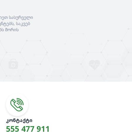
იეთ სასურველი
ნტებს, საკვებ
ბს შორის
ᲙᲝᲜᲢᲐᲥᲢᲘ
555 477 911