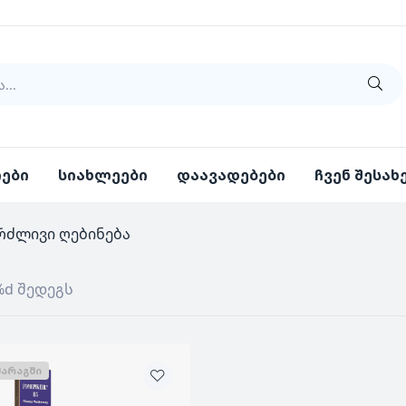
იები
სიახლეები
დაავადებები
ჩვენ შესახ
რძლივი ღებინება
%d შედეგს
ᲛᲐᲠᲐᲒᲨᲘ