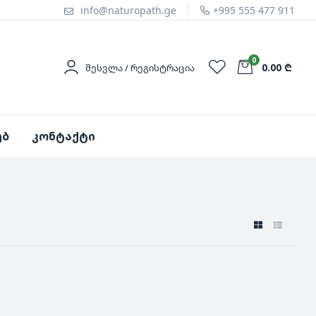
info@naturopath.ge
+995 555 477 911
0
0.00 ₾
ᲨᲔᲡᲕᲚᲐ / ᲠᲔᲒᲘᲡᲢᲠᲐᲪᲘᲐ
ებ
კონტაქტი