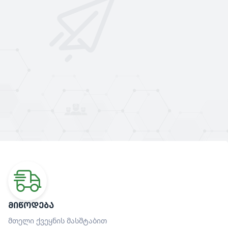
ᲛᲘᲬᲝᲓᲔᲑᲐ
მთელი ქვეყნის მასშტაბით