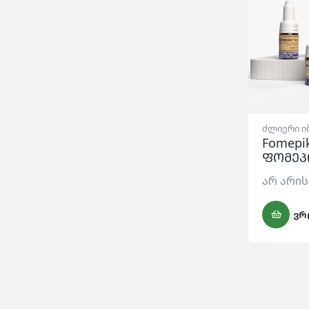
ძლიერი ი
Fomepik
ფომეპ
არ არის
ᲕᲠ