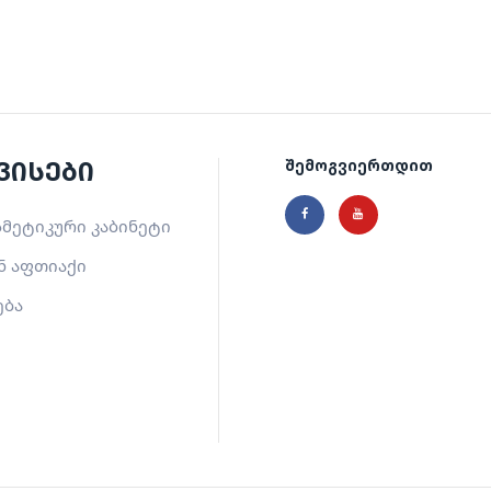
ვისები
შემოგვიერთდით
მეტიკური კაბინეტი
ნ აფთიაქი
ება