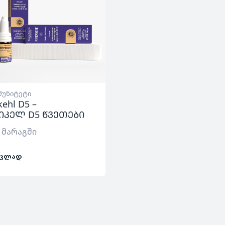
მუნიტეტი
ehl D5 –
იკელ D5 წვეთები
 მარაგში
ᲪᲚᲐᲓ