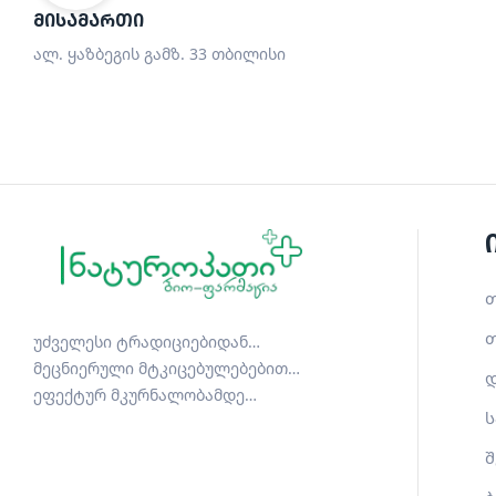
ᲛᲘᲡᲐᲛᲐᲠᲗᲘ
ალ. ყაზბეგის გამზ. 33 თბილისი
თ
თ
უძველესი ტრადიციებიდან…
მეცნიერული მტკიცებულებებით…
დ
ეფექტურ მკურნალობამდე…
ს
შ