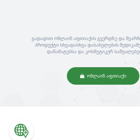
გადადით ონლაინ აფთიაქის გვერდზე და შეარჩ
პროდუქტი სხვადასხვა დასახელების მედიკამე
დანამატებსა და კოსმეტიკურ საშუალებე
ᲝᲜᲚᲐᲘᲜ ᲐᲤᲗᲘᲐᲥᲘ