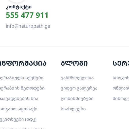
ᲙᲝᲜᲢᲐᲥᲢᲘ
555 477 911
info@naturopath.ge
ინფორმაცია
ბლოგი
სერ
ერაპიული სქემები
ჯანმრთელობა
ბიოკოს
ერაპიის მეთოდები
ვიდეო გალერეა
ონლაი
აავადებების სია
ღონისძიებები
მიწოდ
აოჯახო აფთიაქი
სიახლეები
ეკითხვები (ხდკ)