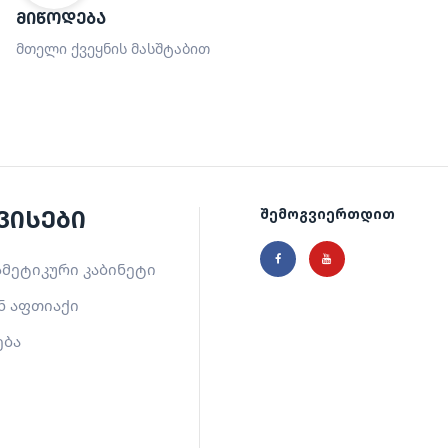
ᲛᲘᲬᲝᲓᲔᲑᲐ
მთელი ქვეყნის მასშტაბით
ვისები
შემოგვიერთდით
მეტიკური კაბინეტი
ნ აფთიაქი
ება