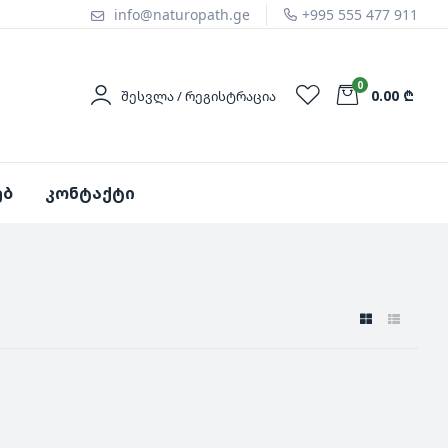
info@naturopath.ge
+995 555 477 911
0
0.00 ₾
ᲨᲔᲡᲕᲚᲐ / ᲠᲔᲒᲘᲡᲢᲠᲐᲪᲘᲐ
ებ
კონტაქტი