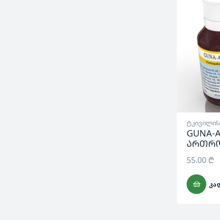
ტკივილის
GUNA-A
ართრ
55.00
₾
ᲙᲐ