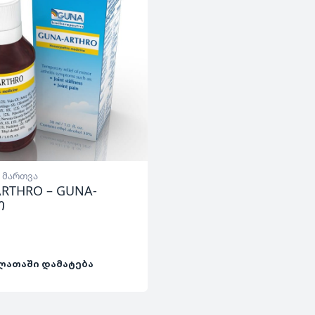
 მართვა
RTHRO – GUNA-
ო
ᲚᲐᲗᲐᲨᲘ ᲓᲐᲛᲐᲢᲔᲑᲐ