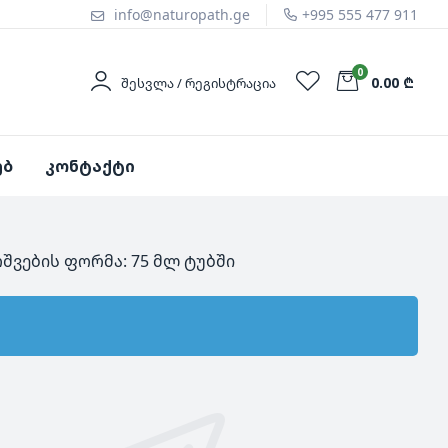
info@naturopath.ge
+995 555 477 911
0
0.00 ₾
ᲨᲔᲡᲕᲚᲐ / ᲠᲔᲒᲘᲡᲢᲠᲐᲪᲘᲐ
ებ
კონტაქტი
შვების ფორმა: 75 მლ ტუბში