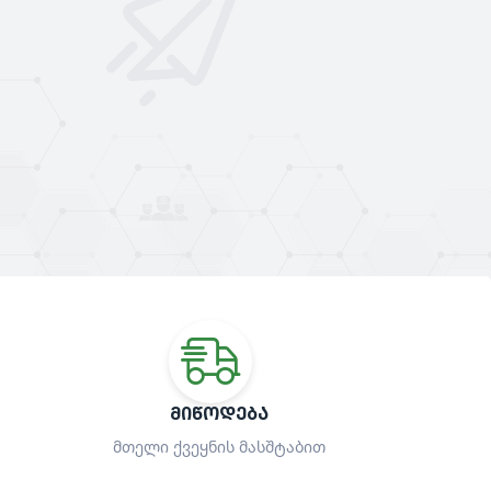
ᲛᲘᲬᲝᲓᲔᲑᲐ
მთელი ქვეყნის მასშტაბით