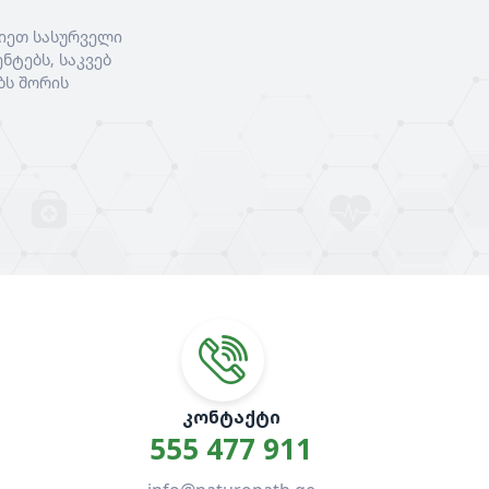
იეთ სასურველი
ნტებს, საკვებ
ბს შორის
ᲙᲝᲜᲢᲐᲥᲢᲘ
555 477 911