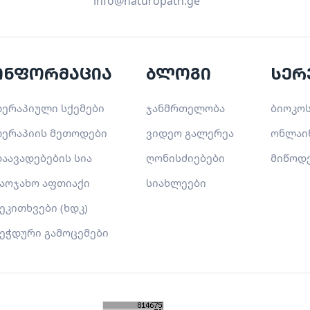
info@naturopath.ge
ინფორმაცია
ბლოგი
სერ
ერაპიული სქემები
ჯანმრთელობა
ბიოკოს
ერაპიის მეთოდები
ვიდეო გალერეა
ონლაი
აავადებების სია
ღონისძიებები
მიწოდ
აოჯახო აფთიაქი
სიახლეები
ეკითხვები (ხდკ)
ეჭდური გამოცემები