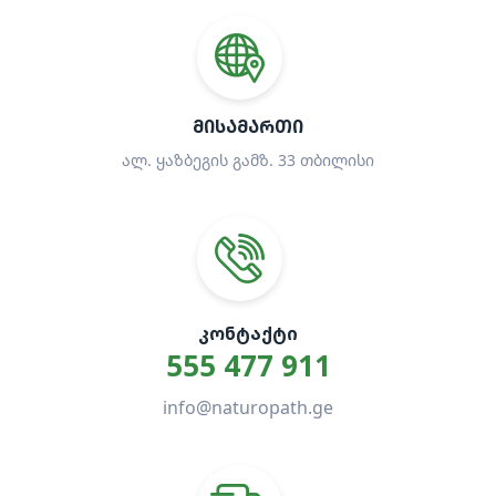
ᲛᲘᲡᲐᲛᲐᲠᲗᲘ
ალ. ყაზბეგის გამზ. 33 თბილისი
ᲙᲝᲜᲢᲐᲥᲢᲘ
555 477 911
info@naturopath.ge