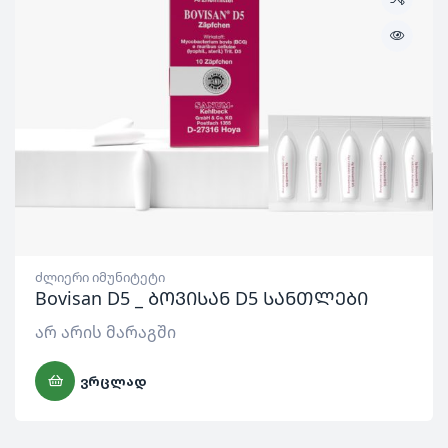
ძლიერი იმუნიტეტი
Bovisan D5 _ ბოვისან D5 სანთლები
არ არის მარაგში
ᲕᲠᲪᲚᲐᲓ