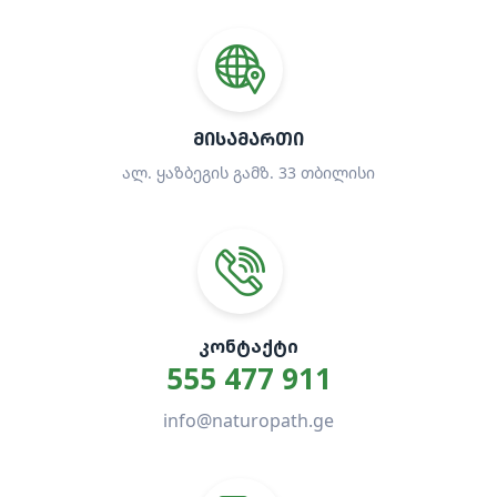
ᲛᲘᲡᲐᲛᲐᲠᲗᲘ
ალ. ყაზბეგის გამზ. 33 თბილისი
ᲙᲝᲜᲢᲐᲥᲢᲘ
555 477 911
info@naturopath.ge