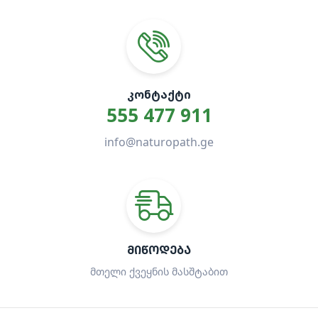
ᲙᲝᲜᲢᲐᲥᲢᲘ
555 477 911
info@naturopath.ge
ᲛᲘᲬᲝᲓᲔᲑᲐ
მთელი ქვეყნის მასშტაბით