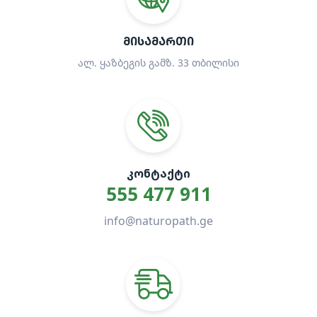
ᲛᲘᲡᲐᲛᲐᲠᲗᲘ
ალ. ყაზბეგის გამზ. 33 თბილისი
ᲙᲝᲜᲢᲐᲥᲢᲘ
555 477 911
info@naturopath.ge