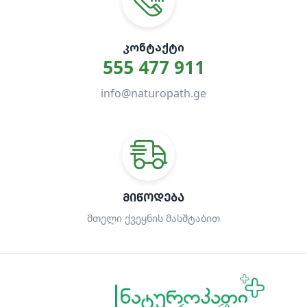
ᲙᲝᲜᲢᲐᲥᲢᲘ
555 477 911
info@naturopath.ge
ᲛᲘᲬᲝᲓᲔᲑᲐ
მთელი ქვეყნის მასშტაბით