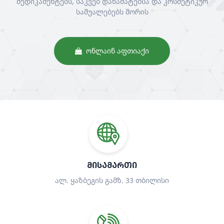
მედიკამენტებს, საკვებ დანამატებსა და კოსმეტიკურ
საშუალებებს შორის
ᲝᲜᲚᲐᲘᲜ ᲐᲤᲗᲘᲐᲥᲘ
ᲛᲘᲡᲐᲛᲐᲠᲗᲘ
ალ. ყაზბეგის გამზ. 33 თბილისი