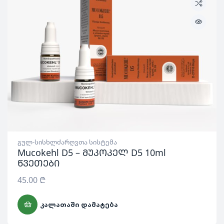
გულ-სისხლძარღვთა სისტემა
Mucokehl D5 – მუკოკელ D5 10ml
წვეთები
45.00
₾
ᲙᲐᲚᲐᲗᲐᲨᲘ ᲓᲐᲛᲐᲢᲔᲑᲐ