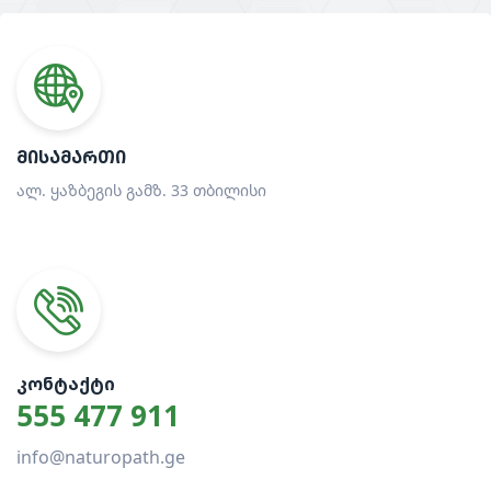
ᲛᲘᲡᲐᲛᲐᲠᲗᲘ
ალ. ყაზბეგის გამზ. 33 თბილისი
ᲙᲝᲜᲢᲐᲥᲢᲘ
555 477 911
info@naturopath.ge