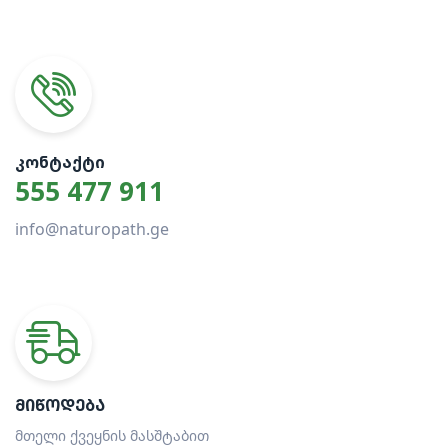
ᲙᲝᲜᲢᲐᲥᲢᲘ
555 477 911
info@naturopath.ge
ᲛᲘᲬᲝᲓᲔᲑᲐ
მთელი ქვეყნის მასშტაბით