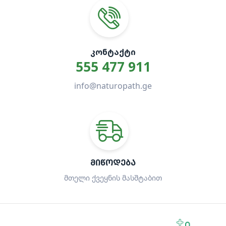
ᲙᲝᲜᲢᲐᲥᲢᲘ
555 477 911
info@naturopath.ge
ᲛᲘᲬᲝᲓᲔᲑᲐ
მთელი ქვეყნის მასშტაბით