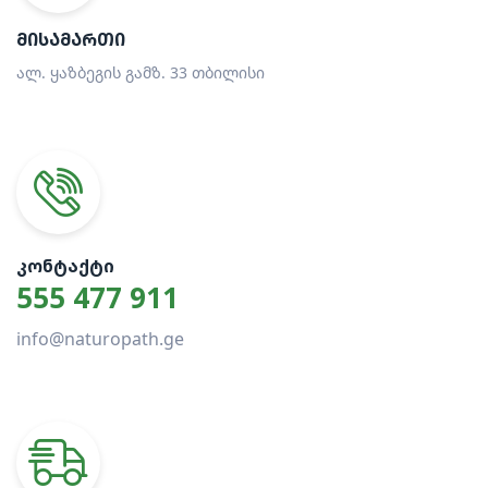
ᲛᲘᲡᲐᲛᲐᲠᲗᲘ
ალ. ყაზბეგის გამზ. 33 თბილისი
ᲙᲝᲜᲢᲐᲥᲢᲘ
555 477 911
info@naturopath.ge