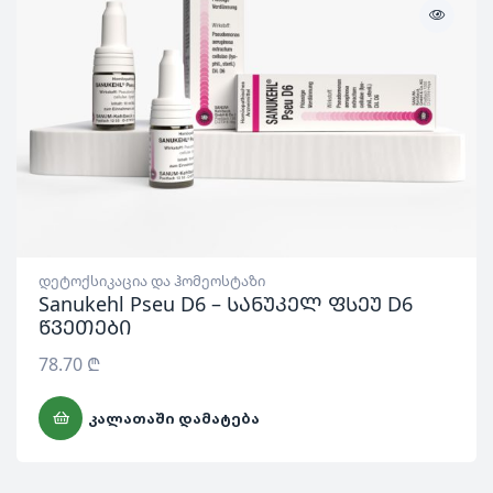
დეტოქსიკაცია და ჰომეოსტაზი
Sanukehl Pseu D6 – სანუკელ ფსეუ D6
წვეთები
78.70
₾
ᲙᲐᲚᲐᲗᲐᲨᲘ ᲓᲐᲛᲐᲢᲔᲑᲐ