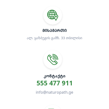
ᲛᲘᲡᲐᲛᲐᲠᲗᲘ
ალ. ყაზბეგის გამზ. 33 თბილისი
ᲙᲝᲜᲢᲐᲥᲢᲘ
555 477 911
info@naturopath.ge