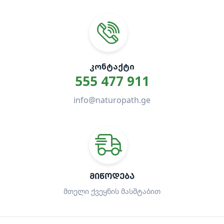
ᲙᲝᲜᲢᲐᲥᲢᲘ
555 477 911
info@naturopath.ge
ᲛᲘᲬᲝᲓᲔᲑᲐ
მთელი ქვეყნის მასშტაბით