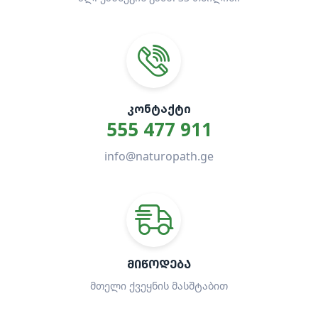
ᲙᲝᲜᲢᲐᲥᲢᲘ
555 477 911
info@naturopath.ge
ᲛᲘᲬᲝᲓᲔᲑᲐ
მთელი ქვეყნის მასშტაბით