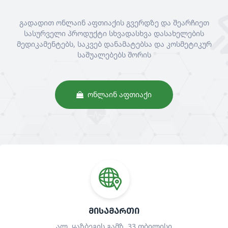
გადადით ონლაინ აფთიაქის გვერდზე და შეარჩიეთ
სასურველი პროდუქტი სხვადასხვა დასახელების
მედიკამენტებს, საკვებ დანამატებსა და კოსმეტიკურ
საშუალებებს შორის
ᲝᲜᲚᲐᲘᲜ ᲐᲤᲗᲘᲐᲥᲘ
ᲛᲘᲡᲐᲛᲐᲠᲗᲘ
ალ. ყაზბეგის გამზ. 33 თბილისი