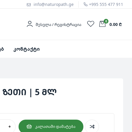
info@naturopath.ge
+995 555 477 911
0
0.00 ₾
ᲨᲔᲡᲕᲚᲐ / ᲠᲔᲒᲘᲡᲢᲠᲐᲪᲘᲐ
ებ
კონტაქტი
 ზეთი | 5 მლ
+
ᲙᲐᲚᲐᲗᲐᲨᲘ ᲓᲐᲛᲐᲢᲔᲑᲐ