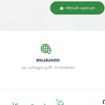
ᲝᲜᲚᲐᲘᲜ ᲐᲤᲗᲘᲐᲥᲘ
ᲛᲘᲡᲐᲛᲐᲠᲗᲘ
ალ. ყაზბეგის გამზ. 33 თბილისი