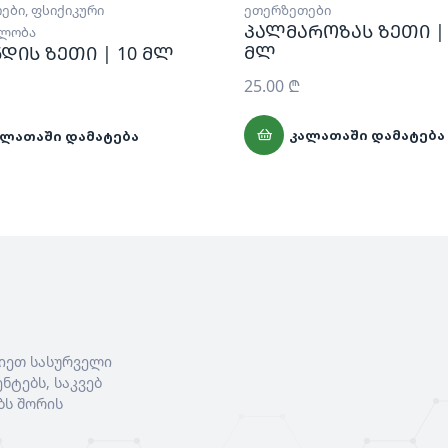
ები
,
ფსიქიკური
ეთერზეთები
პალმაროზას ზეთი |
ელობა
მლ
დის ზეთი | 10 მლ
25.00
₾
ᲙᲐᲚᲐᲗᲐᲨᲘ ᲓᲐᲛᲐᲢᲔᲑᲐ
ᲐᲚᲐᲗᲐᲨᲘ ᲓᲐᲛᲐᲢᲔᲑᲐ
იეთ სასურველი
ნტებს, საკვებ
ბს შორის