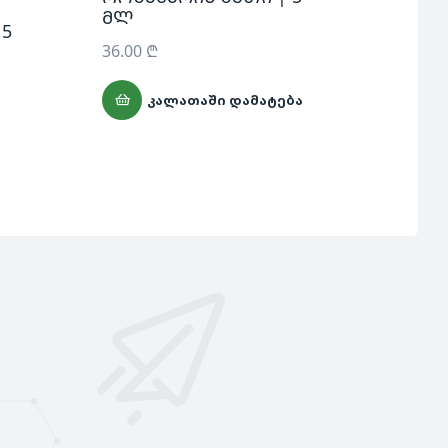
დერმ
მლ
 5
ბერ
მლ
36.00
₾
32.2
ᲙᲐᲚᲐᲗᲐᲨᲘ ᲓᲐᲛᲐᲢᲔᲑᲐ