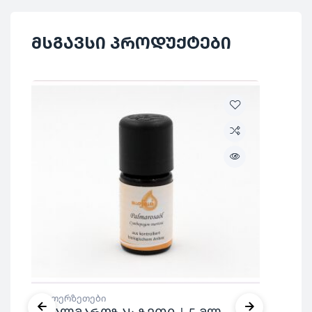
კატეგორია
კოსმეტიკა
მსგავსი პროდუქტები
ეთერზეთები
ეთ