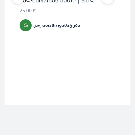
პალმაროზას ზეთი | 5 მლ
კე
25.00
₾
25
ᲙᲐᲚᲐᲗᲐᲨᲘ ᲓᲐᲛᲐᲢᲔᲑᲐ