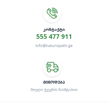
ᲙᲝᲜᲢᲐᲥᲢᲘ
555 477 911
info@naturopath.ge
ᲛᲘᲬᲝᲓᲔᲑᲐ
მთელი ქვეყნის მასშტაბით