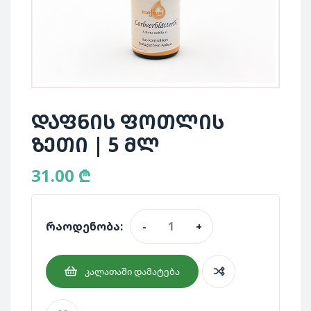
დაფნის ფოთლის
ზეთი | 5 მლ
31.00
₾
რაოდენობა:
-
+
ᲙᲐᲚᲐᲗᲐᲨᲘ ᲓᲐᲛᲐᲢᲔᲑᲐ