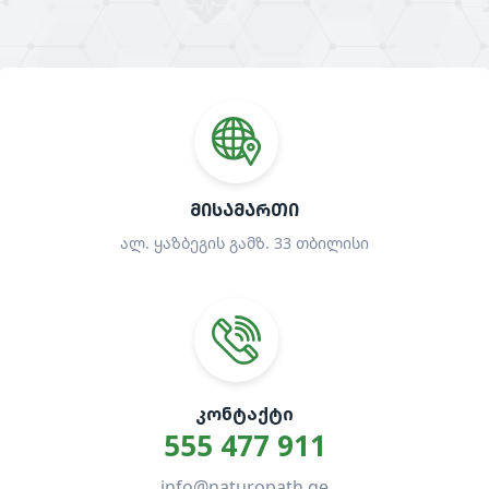
ᲛᲘᲡᲐᲛᲐᲠᲗᲘ
ალ. ყაზბეგის გამზ. 33 თბილისი
ᲙᲝᲜᲢᲐᲥᲢᲘ
555 477 911
info@naturopath.ge