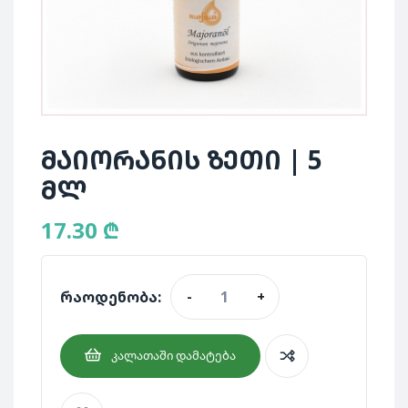
მაიორანის ზეთი | 5
მლ
17.30
₾
რაოდენობა:
-
+
ᲙᲐᲚᲐᲗᲐᲨᲘ ᲓᲐᲛᲐᲢᲔᲑᲐ