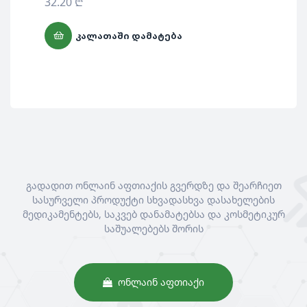
32.20
₾
ᲙᲐᲚᲐᲗᲐᲨᲘ ᲓᲐᲛᲐᲢᲔᲑᲐ
გადადით ონლაინ აფთიაქის გვერდზე და შეარჩიეთ
სასურველი პროდუქტი სხვადასხვა დასახელების
მედიკამენტებს, საკვებ დანამატებსა და კოსმეტიკურ
საშუალებებს შორის
ᲝᲜᲚᲐᲘᲜ ᲐᲤᲗᲘᲐᲥᲘ