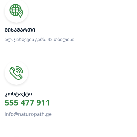
ᲛᲘᲡᲐᲛᲐᲠᲗᲘ
ალ. ყაზბეგის გამზ. 33 თბილისი
ᲙᲝᲜᲢᲐᲥᲢᲘ
555 477 911
info@naturopath.ge