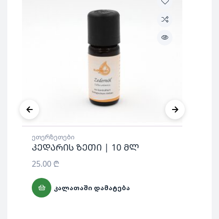
ეთერზეთები
ეთ
კედარის ზეთი | 10 მლ
ნი
25.00
₾
17
ᲙᲐᲚᲐᲗᲐᲨᲘ ᲓᲐᲛᲐᲢᲔᲑᲐ