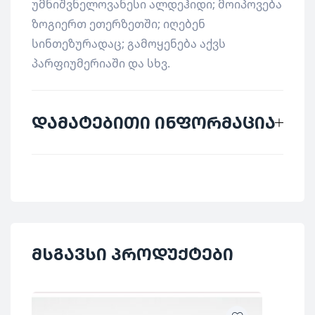
უმნიშვნელოვანესი ალდეჰიდი; მოიპოვება
ზოგიერთ ეთერზეთში; იღებენ
სინთეზურადაც; გამოყენება აქვს
პარფიუმერიაში და სხვ.
დამატებითი ინფორმაცია
მწარმოებელი
Biofrid
ქვეყანა
გერმანია
კატეგორია
კოსმეტიკა
მსგავსი პროდუქტები