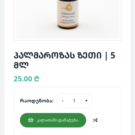
პალმაროზას ზეთი | 5
მლ
25.00
₾
რაოდენობა:
-
+
ᲙᲐᲚᲐᲗᲐᲨᲘ ᲓᲐᲛᲐᲢᲔᲑᲐ