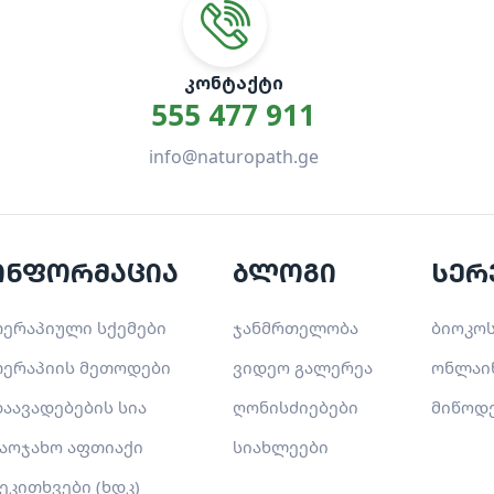
ᲙᲝᲜᲢᲐᲥᲢᲘ
555 477 911
info@naturopath.ge
ინფორმაცია
ბლოგი
სერ
ერაპიული სქემები
ჯანმრთელობა
ბიოკოს
ერაპიის მეთოდები
ვიდეო გალერეა
ონლაი
აავადებების სია
ღონისძიებები
მიწოდ
აოჯახო აფთიაქი
სიახლეები
ეკითხვები (ხდკ)