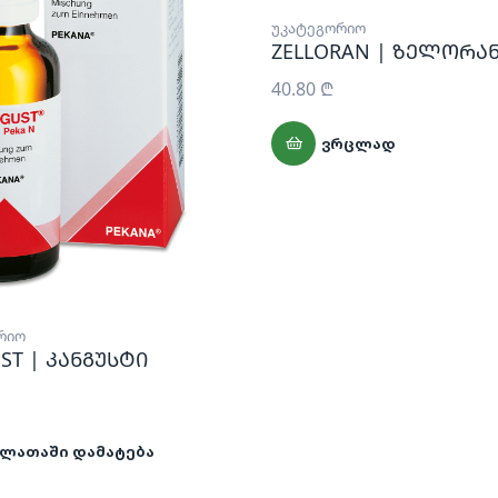
უკატეგორიო
ZELLORAN | ზელორა
40.80
₾
ᲕᲠᲪᲚᲐᲓ
რიო
ST | კანგუსტი
ᲐᲚᲐᲗᲐᲨᲘ ᲓᲐᲛᲐᲢᲔᲑᲐ