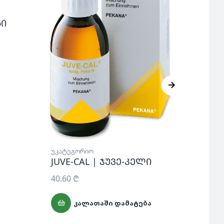
ნი
უკატეგორიო
უკატ
JUVE-CAL | ჯუვე-კელი
CRI-
drop
40.60
₾
50.5
ᲙᲐᲚᲐᲗᲐᲨᲘ ᲓᲐᲛᲐᲢᲔᲑᲐ