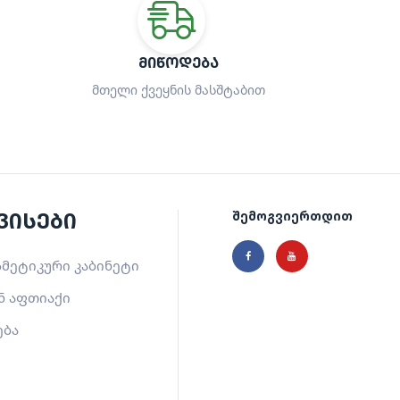
ᲛᲘᲬᲝᲓᲔᲑᲐ
მთელი ქვეყნის მასშტაბით
ვისები
შემოგვიერთდით
მეტიკური კაბინეტი
ნ აფთიაქი
ება