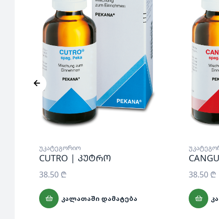
უკატეგორიო
უკატეგო
CUTRO | კუტრო
CANGU
38.50
₾
38.50
₾
ᲙᲐᲚᲐᲗᲐᲨᲘ ᲓᲐᲛᲐᲢᲔᲑᲐ
Კ