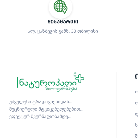
ᲛᲘᲡᲐᲛᲐᲠᲗᲘ
ალ. ყაზბეგის გამზ. 33 თბილისი
თ
უძველესი ტრადიციებიდან…
თ
მეცნიერული მტკიცებულებებით…
დ
ეფექტურ მკურნალობამდე…
ს
შ