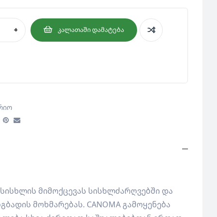
+
ᲙᲐᲚᲐᲗᲐᲨᲘ ᲓᲐᲛᲐᲢᲔᲑᲐ
რიო
 სისხლის მიმოქცევას სისხლძარღვებში და
ნგბადის მოხმარებას. CANOMA გამოყენება