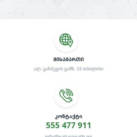
ᲛᲘᲡᲐᲛᲐᲠᲗᲘ
ალ. ყაზბეგის გამზ. 33 თბილისი
ᲙᲝᲜᲢᲐᲥᲢᲘ
555 477 911
info@naturopath.ge