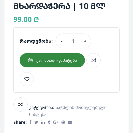
მხარდაჭერა | 10 მლ
99.00
₾
რაოდენობა:
-
+
ᲙᲐᲚᲐᲗᲐᲨᲘ ᲓᲐᲛᲐᲢᲔᲑᲐ
კატეგორია:
Საჭმლის Მომნელებელი
Სისტემა
Share: