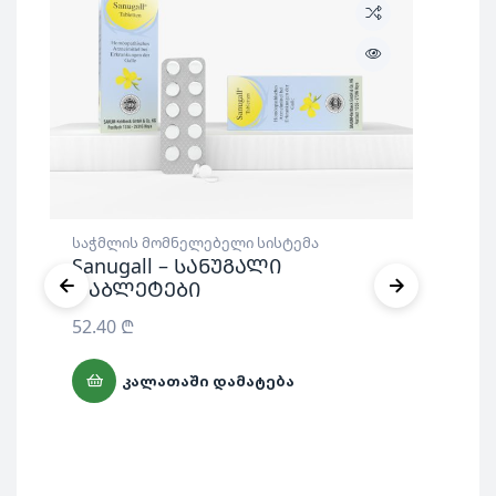
საჭმლის მომნელებელი სისტემა
Sanugall – სანუგალი
ტაბლეტები
საჭ
52.40
₾
GU
55
ᲙᲐᲚᲐᲗᲐᲨᲘ ᲓᲐᲛᲐᲢᲔᲑᲐ