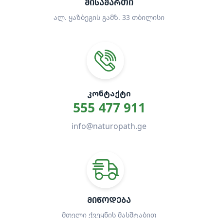
ᲛᲘᲡᲐᲛᲐᲠᲗᲘ
ალ. ყაზბეგის გამზ. 33 თბილისი
ᲙᲝᲜᲢᲐᲥᲢᲘ
555 477 911
info@naturopath.ge
ᲛᲘᲬᲝᲓᲔᲑᲐ
მთელი ქვეყნის მასშტაბით