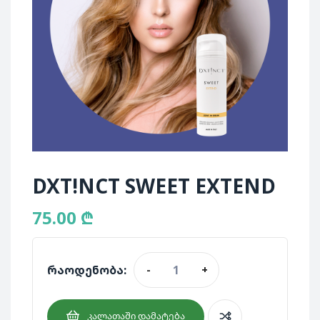
DXT!NCT SWEET EXTEND
75.00
₾
რაოდენობა:
-
+
ᲙᲐᲚᲐᲗᲐᲨᲘ ᲓᲐᲛᲐᲢᲔᲑᲐ