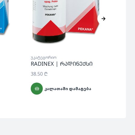
უკატეგორიო
RADINEX | რადინექსი
38.50
₾
ᲙᲐᲚᲐᲗᲐᲨᲘ ᲓᲐᲛᲐᲢᲔᲑᲐ