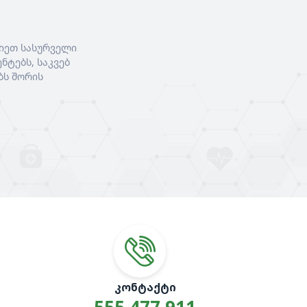
იეთ სასურველი
ნტებს, საკვებ
ბს შორის
ᲙᲝᲜᲢᲐᲥᲢᲘ
555 477 911