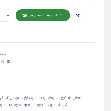
+
ᲙᲐᲚᲐᲗᲐᲨᲘ ᲓᲐᲛᲐᲢᲔᲑᲐ
რიო
ჭ-ნაწლავის ტრაქტის დარღვევების დროს:
ეა, ნაწლავური კოლიკა და სხვა)