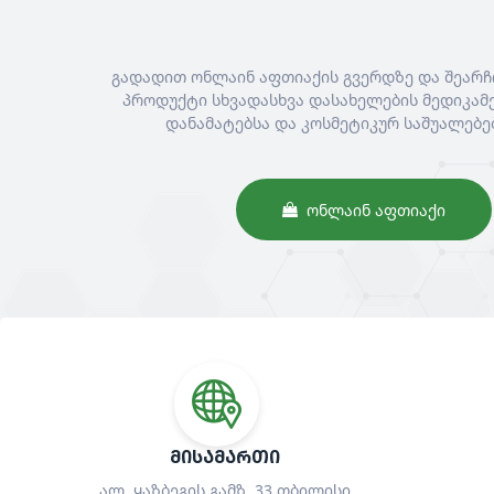
გადადით ონლაინ აფთიაქის გვერდზე და შეარჩ
პროდუქტი სხვადასხვა დასახელების მედიკამე
დანამატებსა და კოსმეტიკურ საშუალებე
ᲝᲜᲚᲐᲘᲜ ᲐᲤᲗᲘᲐᲥᲘ
ᲛᲘᲡᲐᲛᲐᲠᲗᲘ
ალ. ყაზბეგის გამზ. 33 თბილისი