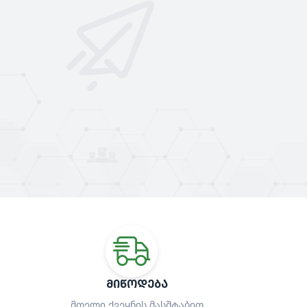
ᲛᲘᲬᲝᲓᲔᲑᲐ
მთელი ქვეყნის მასშტაბით