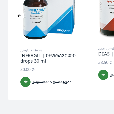
უკატეგო
უკატეგორიო
DEAS 
INFRAGIL | ინფრაჯილი
drops 30 ml
38.50
₾
30.00
₾
Კ
ᲙᲐᲚᲐᲗᲐᲨᲘ ᲓᲐᲛᲐᲢᲔᲑᲐ