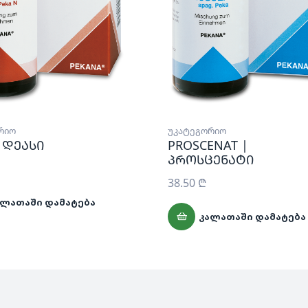
რიო
უკატეგორიო
| დეასი
PROSCENAT |
პროსცენატი
38.50
₾
ᲐᲚᲐᲗᲐᲨᲘ ᲓᲐᲛᲐᲢᲔᲑᲐ
ᲙᲐᲚᲐᲗᲐᲨᲘ ᲓᲐᲛᲐᲢᲔᲑᲐ