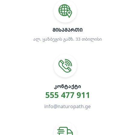
ᲛᲘᲡᲐᲛᲐᲠᲗᲘ
ალ. ყაზბეგის გამზ. 33 თბილისი
ᲙᲝᲜᲢᲐᲥᲢᲘ
555 477 911
info@naturopath.ge