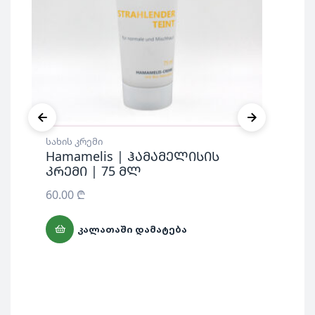
სახის კრემი
სახ
Hamamelis | ჰამამელისის
Di
კრემი | 75 მლ
ფუ
სხ
60.00
₾
31
ᲙᲐᲚᲐᲗᲐᲨᲘ ᲓᲐᲛᲐᲢᲔᲑᲐ