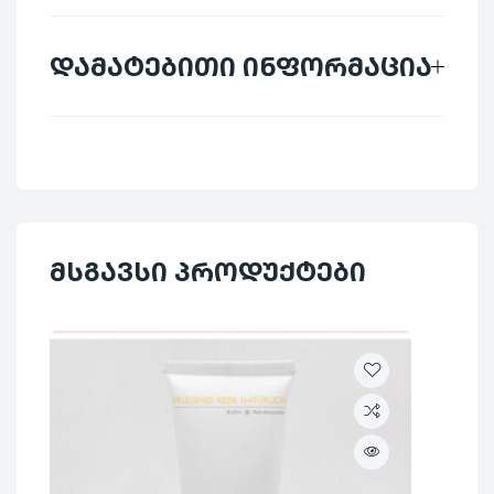
დამატებითი ინფორმაცია
მწარმოებელი
Biofrid
ქვეყანა
გერმანია
კატეგორია
კოსმეტიკა
მსგავსი პროდუქტები
ᲐᲠ