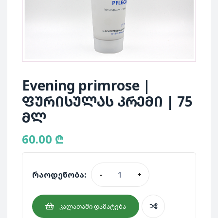
Evening primrose |
ფურისულას კრემი | 75
მლ
60.00
₾
რაოდენობა:
-
+
ᲙᲐᲚᲐᲗᲐᲨᲘ ᲓᲐᲛᲐᲢᲔᲑᲐ