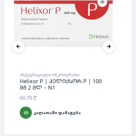
ინტეგრაციული ონკოთერაპია
ინტ
Helixor P | ჰელიქსორ P | 100
He
მგ 2 მლ – N1
მგ
60.70
₾
48
ᲙᲐᲚᲐᲗᲐᲨᲘ ᲓᲐᲛᲐᲢᲔᲑᲐ