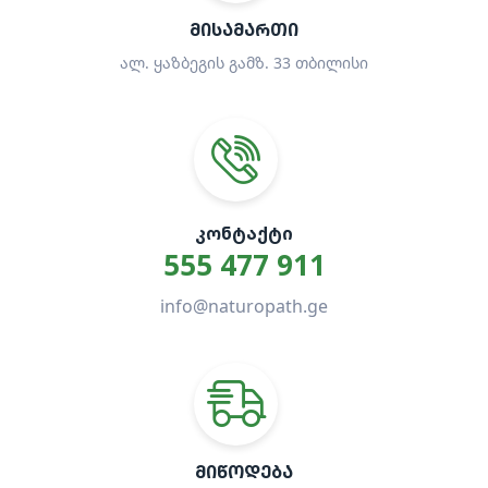
ᲛᲘᲡᲐᲛᲐᲠᲗᲘ
ალ. ყაზბეგის გამზ. 33 თბილისი
ᲙᲝᲜᲢᲐᲥᲢᲘ
555 477 911
info@naturopath.ge
ᲛᲘᲬᲝᲓᲔᲑᲐ