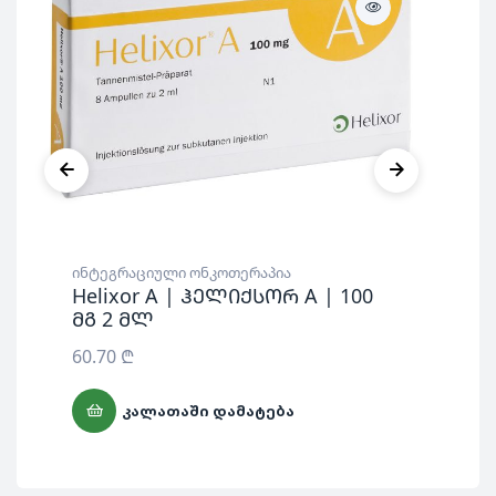
ინტეგრაციული ონკოთერაპია
ინტ
Helixor A | ჰელიქსორ A | 100
He
მგ 2 მლ
მგ
60.70
₾
60
ᲙᲐᲚᲐᲗᲐᲨᲘ ᲓᲐᲛᲐᲢᲔᲑᲐ