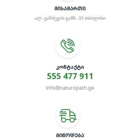
ᲛᲘᲡᲐᲛᲐᲠᲗᲘ
ალ. ყაზბეგის გამზ. 33 თბილისი
ᲙᲝᲜᲢᲐᲥᲢᲘ
555 477 911
info@naturopath.ge
ᲛᲘᲬᲝᲓᲔᲑᲐ