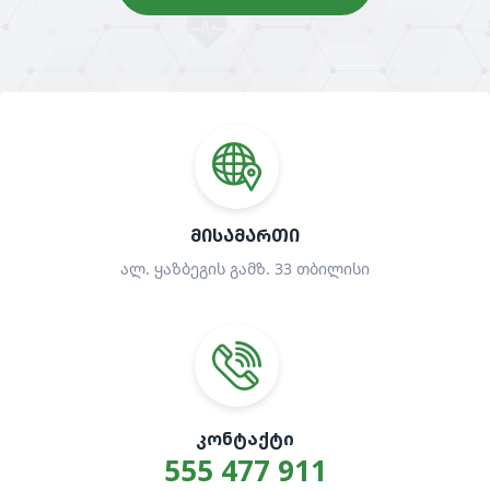
ᲛᲘᲡᲐᲛᲐᲠᲗᲘ
ალ. ყაზბეგის გამზ. 33 თბილისი
ᲙᲝᲜᲢᲐᲥᲢᲘ
555 477 911