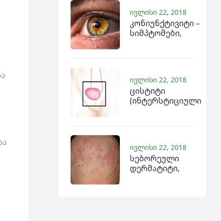
და როგორ
ივლისი 22, 2018
გავუმკლავდეთ
კონიუნქტივიტი –
მათ ბუნებრივი
სიმპტომები,
(ბიორეგულაციური)
მიზეზები და
საშუალებებით
ნატუროპათიული
მკურნალობა
და
ივლისი 22, 2018
ცისტიტი
(ინტერსტიციული
ცისტიტი)
და
ივლისი 22, 2018
სებორეული
დერმატიტი,
სებორეა –
გამომწვევები,
სიმპტომები და
მკურნალობა