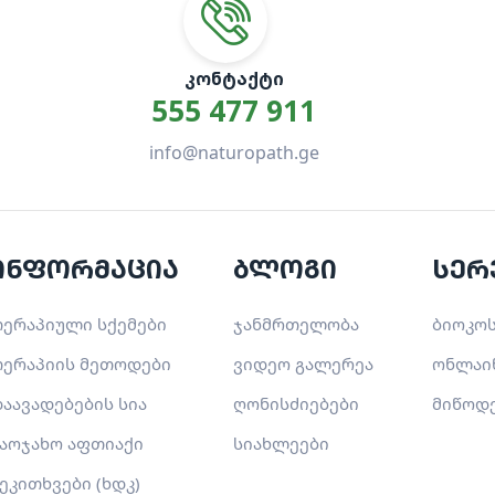
ᲙᲝᲜᲢᲐᲥᲢᲘ
555 477 911
info@naturopath.ge
ინფორმაცია
ბლოგი
სერ
ერაპიული სქემები
ჯანმრთელობა
ბიოკოს
ერაპიის მეთოდები
ვიდეო გალერეა
ონლაი
აავადებების სია
ღონისძიებები
მიწოდ
აოჯახო აფთიაქი
სიახლეები
ეკითხვები (ხდკ)