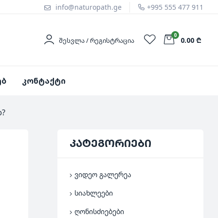
info@naturopath.ge
+995 555 477 911
0
0.00 ₾
ᲨᲔᲡᲕᲚᲐ / ᲠᲔᲒᲘᲡᲢᲠᲐᲪᲘᲐ
ებ
კონტაქტი
დ?
კატეგორიები
ვიდეო გალერეა
სიახლეები
ღონისძიებები