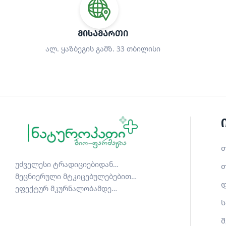
ᲛᲘᲡᲐᲛᲐᲠᲗᲘ
ალ. ყაზბეგის გამზ. 33 თბილისი
თ
უძველესი ტრადიციებიდან…
თ
მეცნიერული მტკიცებულებებით…
დ
ეფექტურ მკურნალობამდე…
ს
შ