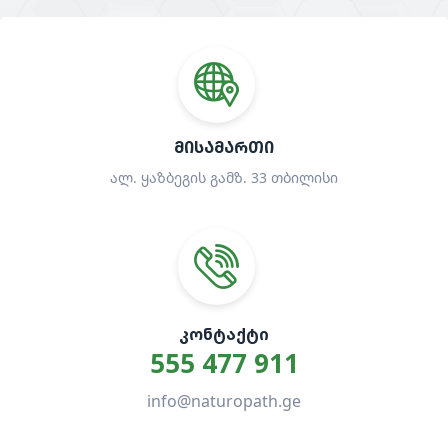
ᲛᲘᲡᲐᲛᲐᲠᲗᲘ
ალ. ყაზბეგის გამზ. 33 თბილისი
ᲙᲝᲜᲢᲐᲥᲢᲘ
555 477 911
info@naturopath.ge