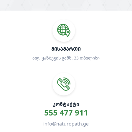
ᲛᲘᲡᲐᲛᲐᲠᲗᲘ
ალ. ყაზბეგის გამზ. 33 თბილისი
ᲙᲝᲜᲢᲐᲥᲢᲘ
555 477 911
info@naturopath.ge