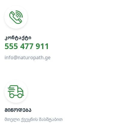
ᲙᲝᲜᲢᲐᲥᲢᲘ
555 477 911
info@naturopath.ge
ᲛᲘᲬᲝᲓᲔᲑᲐ
მთელი ქვეყნის მასშტაბით