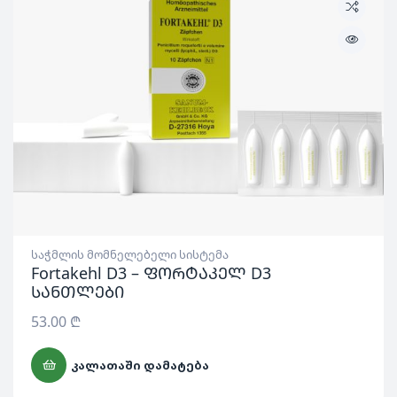
საჭმლის მომნელებელი სისტემა
Fortakehl D3 – ფორტაკელ D3
სანთლები
53.00
₾
ᲙᲐᲚᲐᲗᲐᲨᲘ ᲓᲐᲛᲐᲢᲔᲑᲐ