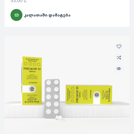
53.00
₾
ᲙᲐᲚᲐᲗᲐᲨᲘ ᲓᲐᲛᲐᲢᲔᲑᲐ