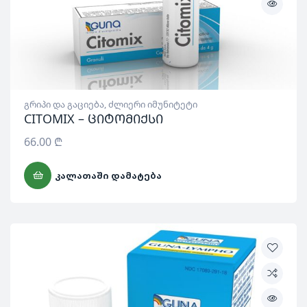
გრიპი და გაციება
,
ძლიერი იმუნიტეტი
CITOMIX – ციტომიქსი
66.00
₾
ᲙᲐᲚᲐᲗᲐᲨᲘ ᲓᲐᲛᲐᲢᲔᲑᲐ