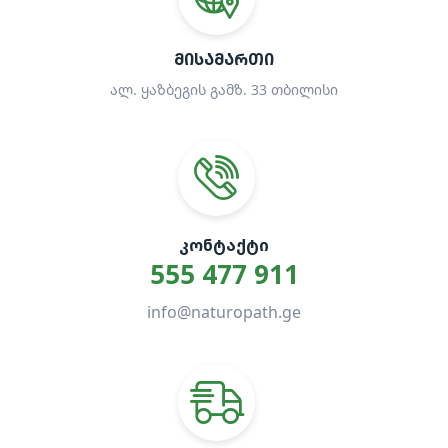
ᲛᲘᲡᲐᲛᲐᲠᲗᲘ
ალ. ყაზბეგის გამზ. 33 თბილისი
ᲙᲝᲜᲢᲐᲥᲢᲘ
555 477 911
info@naturopath.ge