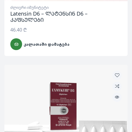
ძლიერი იმუნიტეტი
Latensin D6 – ლატენსინ D6 –
კაფსულები
46.40
₾
ᲙᲐᲚᲐᲗᲐᲨᲘ ᲓᲐᲛᲐᲢᲔᲑᲐ