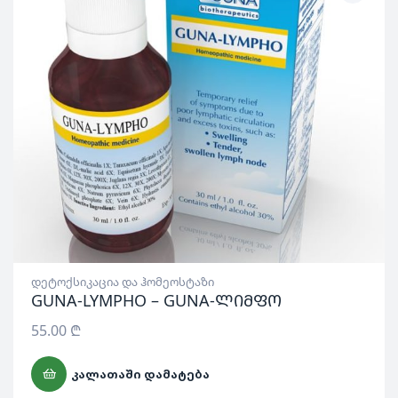
დეტოქსიკაცია და ჰომეოსტაზი
GUNA-LYMPHO – GUNA-ლიმფო
55.00
₾
ᲙᲐᲚᲐᲗᲐᲨᲘ ᲓᲐᲛᲐᲢᲔᲑᲐ