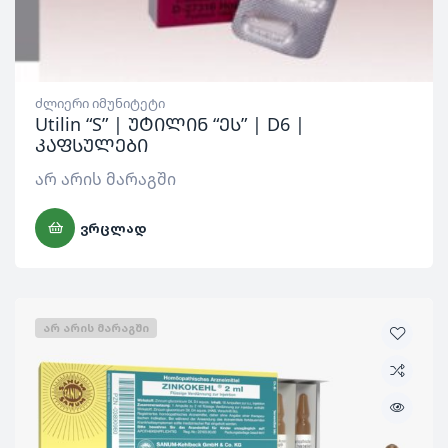
ძლიერი იმუნიტეტი
Utilin “S” | უტილინ “ეს” | D6 |
კაფსულები
არ არის მარაგში
ᲕᲠᲪᲚᲐᲓ
ᲐᲠ ᲐᲠᲘᲡ ᲛᲐᲠᲐᲒᲨᲘ