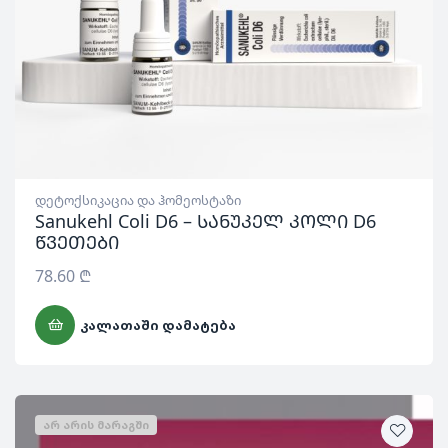
დეტოქსიკაცია და ჰომეოსტაზი
Sanukehl Coli D6 – სანუკელ კოლი D6
წვეთები
78.60
₾
ᲙᲐᲚᲐᲗᲐᲨᲘ ᲓᲐᲛᲐᲢᲔᲑᲐ
ᲐᲠ ᲐᲠᲘᲡ ᲛᲐᲠᲐᲒᲨᲘ