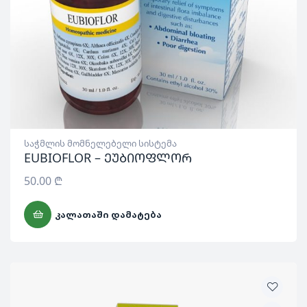
საჭმლის მომნელებელი სისტემა
EUBIOFLOR – ეუბიოფლორ
50.00
₾
ᲙᲐᲚᲐᲗᲐᲨᲘ ᲓᲐᲛᲐᲢᲔᲑᲐ