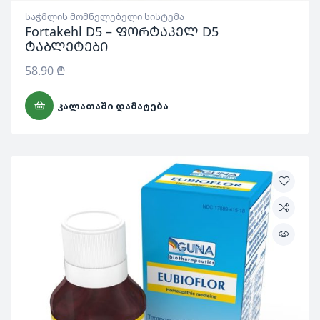
საჭმლის მომნელებელი სისტემა
Fortakehl D5 – ფორტაკელ D5
ტაბლეტები
58.90
₾
ᲙᲐᲚᲐᲗᲐᲨᲘ ᲓᲐᲛᲐᲢᲔᲑᲐ