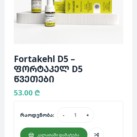
Fortakehl D5 –
ფორტაკელ D5
წვეთები
53.00
₾
რაოდენობა:
-
+
ᲙᲐᲚᲐᲗᲐᲨᲘ ᲓᲐᲛᲐᲢᲔᲑᲐ