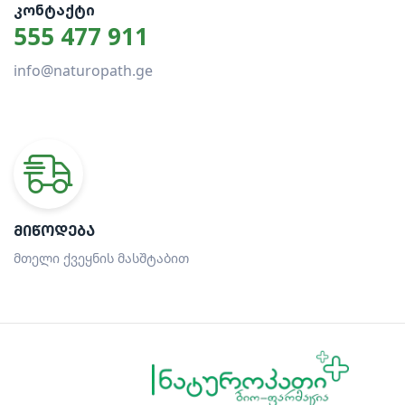
ᲙᲝᲜᲢᲐᲥᲢᲘ
555 477 911
info@naturopath.ge
ᲛᲘᲬᲝᲓᲔᲑᲐ
მთელი ქვეყნის მასშტაბით