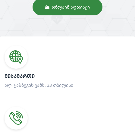
ᲝᲜᲚᲐᲘᲜ ᲐᲤᲗᲘᲐᲥᲘ
ᲛᲘᲡᲐᲛᲐᲠᲗᲘ
ალ. ყაზბეგის გამზ. 33 თბილისი