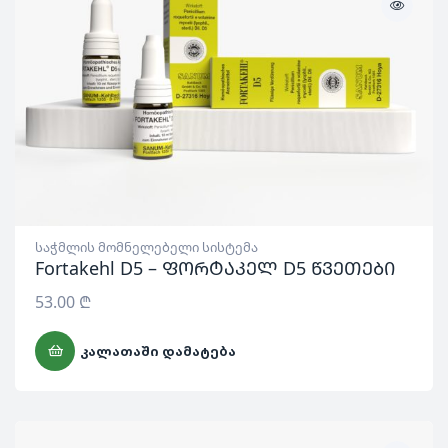
საჭმლის მომნელებელი სისტემა
Fortakehl D5 – ფორტაკელ D5 წვეთები
53.00
₾
ᲙᲐᲚᲐᲗᲐᲨᲘ ᲓᲐᲛᲐᲢᲔᲑᲐ