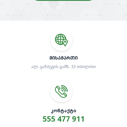
ᲛᲘᲡᲐᲛᲐᲠᲗᲘ
ალ. ყაზბეგის გამზ. 33 თბილისი
ᲙᲝᲜᲢᲐᲥᲢᲘ
555 477 911