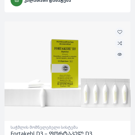
ᲙᲐᲚᲐᲗᲐᲨᲘ ᲓᲐᲛᲐᲢᲔᲑᲐ
საჭმლის მომნელებელი სისტემა
Fortakehl D3 – ფორტაკელ D3