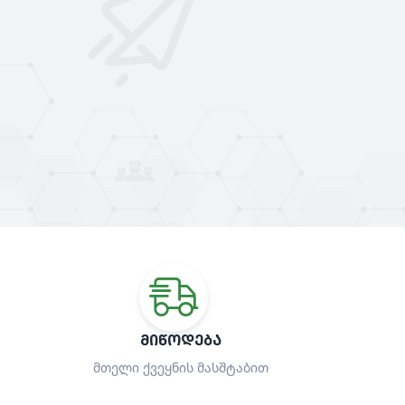
ᲛᲘᲬᲝᲓᲔᲑᲐ
მთელი ქვეყნის მასშტაბით