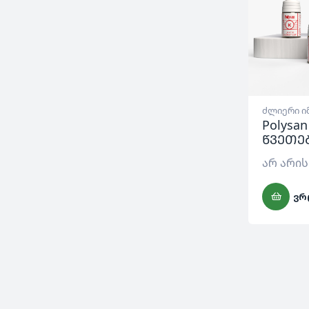
ძლიერი ი
Polysa
წვეთე
არ არის
ᲕᲠ