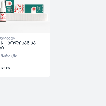
მუნიტეტი
n K _ პოლისან კა
ბი
 მარაგში
ᲪᲚᲐᲓ