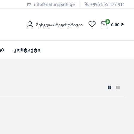
info@naturopath.ge
+995 555 477 911
0
0.00 ₾
ᲨᲔᲡᲕᲚᲐ / ᲠᲔᲒᲘᲡᲢᲠᲐᲪᲘᲐ
ებ
კონტაქტი