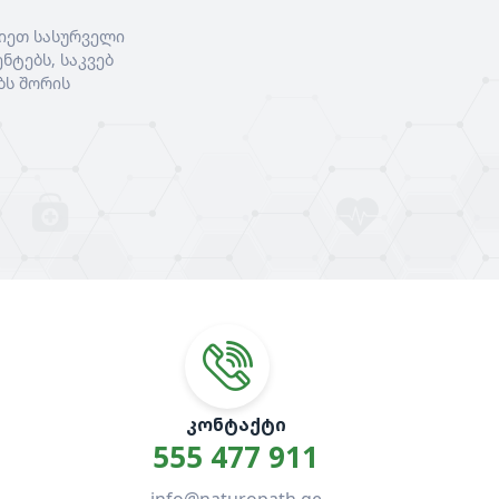
იეთ სასურველი
ნტებს, საკვებ
ბს შორის
ᲙᲝᲜᲢᲐᲥᲢᲘ
555 477 911