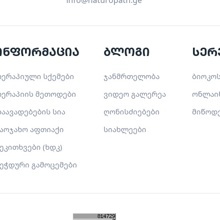
info@naturopath.ge
ინფორმაცია
ბლოგი
სერ
ერაპიული სქემები
ჯანმრთელობა
ბიოკოს
ერაპიის მეთოდები
ვიდეო გალერეა
ონლაი
აავადებების სია
ღონისძიებები
მიწოდ
აოჯახო აფთიაქი
სიახლეები
ეკითხვები (ხდკ)
ეჭდური გამოცემები